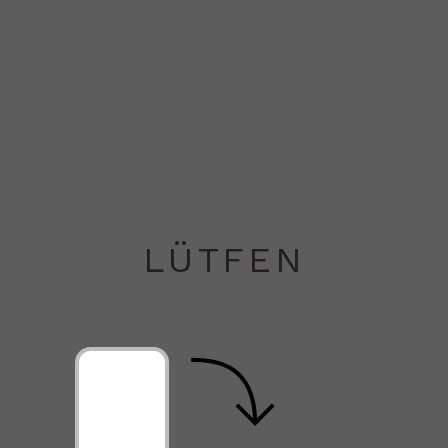
EN
TR
Friends & Strangers
LÜTFEN
ALİ TAPTIK