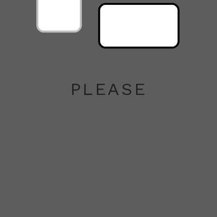
CEM
MERVE
MİKAİL
PLEASE